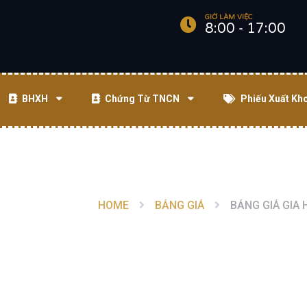
GIỜ LÀM VIỆC
8:00 - 17:00
BHXH
Chứng Từ TNCN
Phiếu Xuất Kh
HOME
BẢNG GIÁ
BẢNG GIÁ GIA 