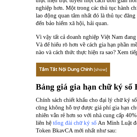
thực hiện trực tuyến một cách đơn giản hơn
nghiệp hơn. Một trong các thủ tục hành c
lao động quan tâm nhất đó là thủ tục đăng 
đến bảo hiểm xã hội, hải quan.
Vì vậy tất cả doanh nghiệp Việt Nam đang
Và để hiểu rõ hơn về cách
gia hạn phần m
nào và cách thức thực hiện ra sao? Xem ti
Tắm Tắt Nội Dung Chính
[
show
]
Bảng giá gia hạn chữ ký số
Chính sách chiết khấu cho đại lý chữ ký số
cũng không hỗ trợ được giá phí gia hạn c
nhiên vẫn rẻ hơn so với nhà cung cấp 40%).
liên hệ
tổng đài chữ ký số
An Minh Luật để 
Token BkavCA mới nhất như sau: