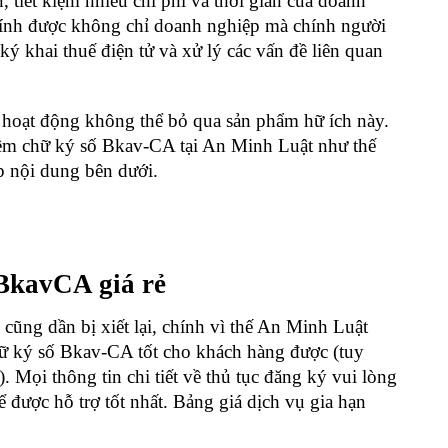
, tiết kiệm nhiều chi phí và thời gian của doanh
hính được không chỉ doanh nghiệp mà chính người
ký khai thuế điện tử và xử lý các vấn đề liên quan
 hoạt động không thể bỏ qua sản phẩm hữ ích này.
ềm chữ ký số Bkav-CA
tại An Minh Luật như thế
ếp nội dung bên dưới.
 BkavCA giá rẻ
 cũng dần bị xiết lại, chính vì thế An Minh Luật
hữ ký số Bkav-CA tốt cho khách hàng được (tuy
 Mọi thông tin chi tiết về thủ tục đăng ký vui lòng
được hỗ trợ tốt nhất. Bảng giá dịch vụ gia hạn