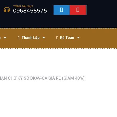
TỔNG ĐÀI 24/7
0968458575
o
Thành Lập
Kế Toán
HẠN CHỮ KÝ SỐ BKAV-CA GIÁ RẺ (GIẢM 40%)