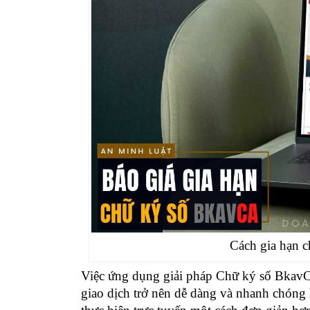
Cách gia hạn 
Việc ứng dụng giải pháp
Chữ ký số Bka
giao dịch trở nên dễ dàng và nhanh chóng