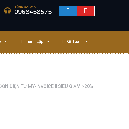
TỔNG ĐÀI 24/7
0968458575
o
Thành Lập
Kế Toán
ƠN ĐIỆN TỬ MY-INVOICE || SIÊU GIẢM >20%