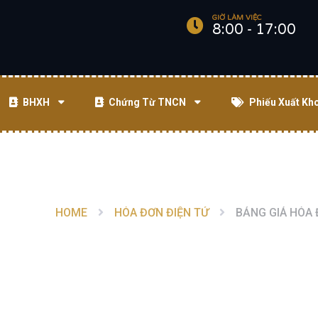
GIỜ LÀM VIỆC
8:00 - 17:00
BHXH
Chứng Từ TNCN
Phiếu Xuất Kh
HOME
HÓA ĐƠN ĐIỆN TỬ
BẢNG GIÁ HÓA Đ