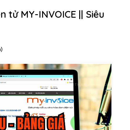
n tử MY-INVOICE || Siêu
n)