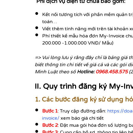
Phí dịch vụ điện tử chưa bao gồm:
Kết nối tương tích với phần mềm quản 
toán…
Viết thêm tính năng mới trên tài khoản 
Phí thiết kế mẫu hóa đơn My-Invoice ch
200.000 -1.000.000 VNĐ/ Mẫu)
=> Vui lòng lưu ý rằng đây chỉ là bảng giá 
biết thông tin chi tiết về giá cả và các gói 
Minh Luật theo số
Hotline:
0968.458.575
(Z
II. Quy trình đăng ký My-Inv
1. Các bước đăng ký sử dụng hó
Bước 1
:
Truy cập đường dẫn:
https://do
invoice/
xem báo giá chi tiết
Bước 2
: Đặt mua gói hóa đơn số lượng b
Bước 3
: Cung cấp hồ sơ, thông tin liên h