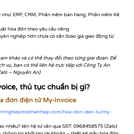
trị như: ERP, CRM, Phần mềm bán hàng, Phần mềm Kế
xuất hóa đơn theo yêu cầu riêng
uyên nghiệp hơn chưa có sẵn (báo giá giao động từ
tham khảo và có thể thay đổi theo từng giai đoạn. Để
dịch vụ, bạn có thể liên hệ trực tiếp với Công Ty An
alo – Nguyễn An)
oice, thủ tục chuẩn bị gì?
a đơn điện tử My-Invoice
anhnghiepmoithanhlap.com/hoa-don-dien-tu/my-
ao nhiêu? liên hệ tư vấn qua SĐT: 0968458575 (Zalo)
ệ, thông tin khởi tạo tài khoản – thiết kế mẫu hóa đơn