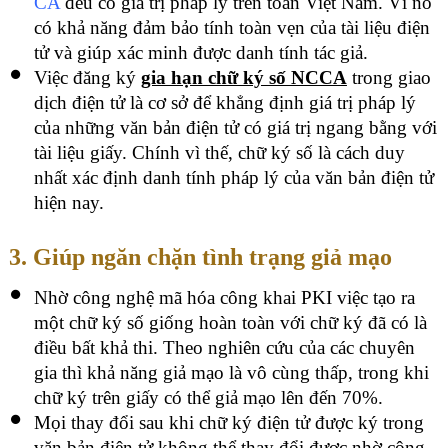
CA
đều có giá trị pháp lý trên toàn Việt Nam. Vì nó
có khả năng đảm bảo tính toàn vẹn của tài liệu điện
tử và giúp xác minh được danh tính tác giả.
Việc đăng ký
gia hạn chữ ký số NCCA
trong giao
dịch điện tử là cơ sở để khẳng định giá trị pháp lý
của những văn bản điện tử có giá trị ngang bằng với
tài liệu giấy. Chính vì thế, chữ ký số là cách duy
nhất xác định danh tính pháp lý của văn bản điện tử
hiện nay.
3. Giúp ngăn chặn tình trạng giả mạo
Nhờ công nghệ mã hóa công khai PKI việc tạo ra
một chữ ký số giống hoàn toàn với chữ ký đã có là
điều bất khả thi. Theo nghiên cứu của các chuyên
gia thì khả năng giả mạo là vô cùng thấp, trong khi
chữ ký trên giấy có thể giả mạo lên đến 70%.
Mọi thay đổi sau khi chữ ký điện tử được ký trong
văn bản điện tử không thể thay đổi được nhờ công