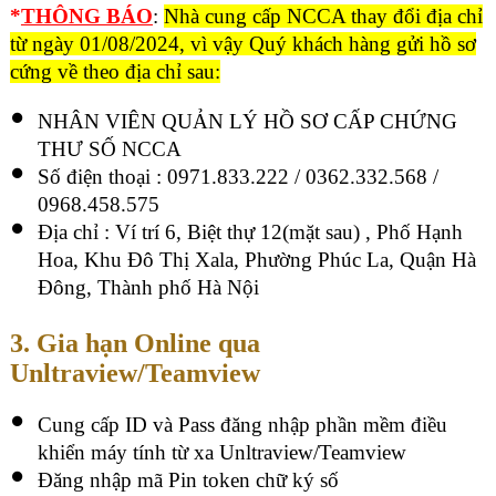
*
THÔNG BÁO
:
Nhà cung cấp NCCA thay đổi địa chỉ
từ ngày 01/08/2024, vì vậy Quý khách hàng gửi hồ sơ
cứng về theo địa chỉ sau:
NHÂN VIÊN QUẢN LÝ HỒ SƠ CẤP CHỨNG
THƯ SỐ NCCA
Số điện thoại :
0971.833.222
/
0362.332.568 /
0968.458.575
Địa chỉ : Ví trí 6, Biệt thự 12(mặt sau) , Phố Hạnh
Hoa, Khu Đô Thị Xala, Phường Phúc La, Quận Hà
Đông, Thành phố Hà Nội
3. Gia hạn Online qua
Unltraview/Teamview
Cung cấp ID và Pass đăng nhập phần mềm điều
khiển máy tính từ xa Unltraview/Teamview
Đăng nhập mã Pin token chữ ký số