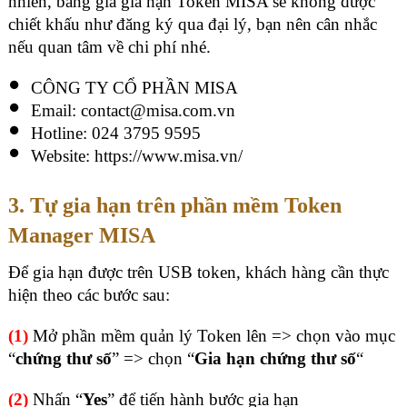
nhiên, bảng giá gia hạn Token MISA sẽ không được
chiết khấu như đăng ký qua đại lý, bạn nên cân nhắc
nếu quan tâm về chi phí nhé.
CÔNG TY CỔ PHẦN MISA
Email: contact@misa.com.vn
Hotline: 024 3795 9595
Website: https://www.misa.vn/
3. Tự gia hạn trên phần mềm Token
Manager MISA
Để gia hạn được trên USB token, khách hàng cần thực
hiện theo các bước sau:
(1)
Mở phần mềm quản lý Token lên => chọn vào mục
“
chứng thư số
” => chọn “
Gia hạn chứng thư số
“
(2)
Nhấn “
Yes
” để tiến hành bước gia hạn