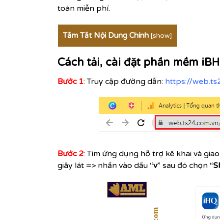
toàn miễn phí.
Tắm Tắt Nội Dung Chính
[
show
]
Cách tải, cài đặt phần mềm i
Bước 1
: Truy cập đường dẫn:
https://web.t
Bước 2
: Tìm ứng dụng hỗ trợ kê khai và gi
giây lát => nhấn vào dấu “
v
” sau đó chọn “
S