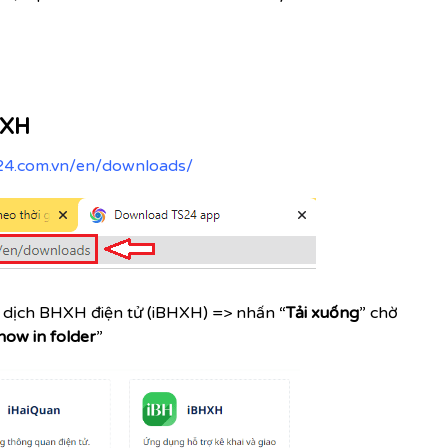
BHXH
s24.com.vn/en/downloads/
ao dịch BHXH điện tử (iBHXH) => nhấn “
Tải xuống
” chờ
how in folder
”