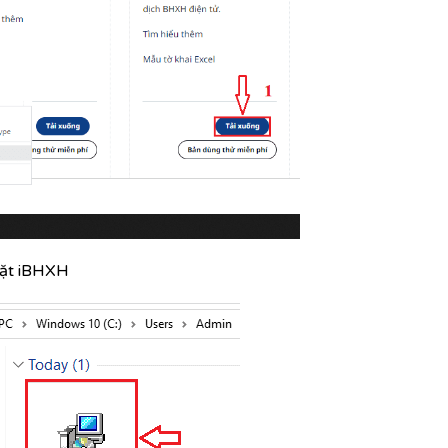
đặt iBHXH