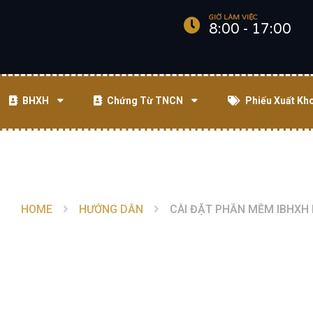
GIỜ LÀM VIỆC
8:00 - 17:00
BHXH
Chứng Từ TNCN
Phiếu Xuất Kh
HOME
HƯỚNG DẪN
CÀI ĐẶT PHẦN MỀM IBHXH H