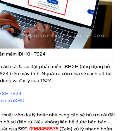
hần mềm iBHXH TS24
n cách tải & cài đặt phần mềm iBHXH (ứng dụng hỗ
TS24 trên máy tính. Ngoài ra còn chia sẻ cách gỡ bỏ
 dùng và đại lý của TS24.
BHXH TS24
iện tử iXHD
huật viên đại lý hoặc nhà cung cấp sẽ hỗ trợ cài đặt
hồ sơ điện tử. Nếu không liên hệ được bên bán –
 Luật qua
SĐT
:
0968458575
(Zalo) xử lý nhanh hoàn