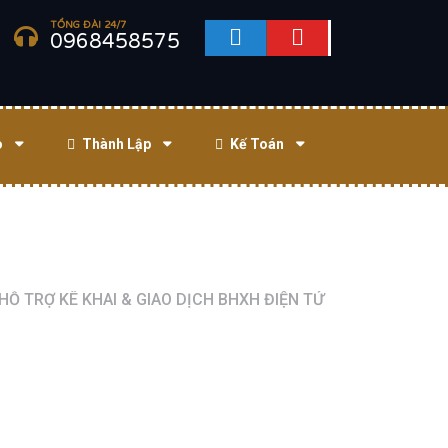
TỔNG ĐÀI 24/7
0968458575
o
Thành Lập
Kế Toán
Ỗ TRỢ KÊ KHAI & GIAO DỊCH BHXH ĐIỆN TỬ