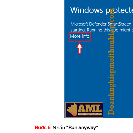
Bước 6
: Nhấn “
Run anyway
”