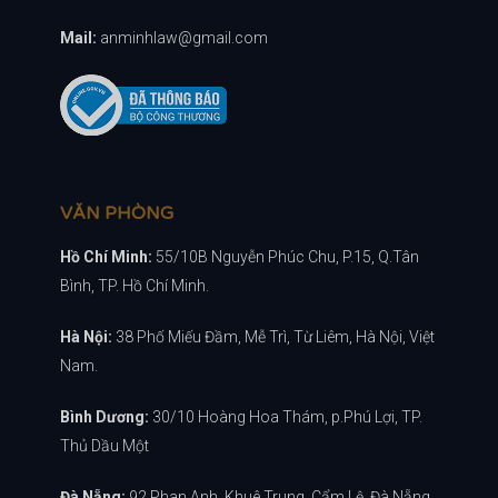
Mail:
anminhlaw@gmail.com
VĂN PHÒNG
Hồ Chí Minh:
55/10B Nguyễn Phúc Chu, P.15, Q.Tân
Bình, TP. Hồ Chí Minh.
Hà Nội:
38 Phố Miếu Đầm, Mễ Trì, Từ Liêm, Hà Nội, Việt
Nam.
Bình Dương:
30/10 Hoàng Hoa Thám, p.Phú Lợi, TP.
Thủ Dầu Một
Đà Nẵng:
92 Phan Anh, Khuê Trung, Cẩm Lệ, Đà Nẵng,