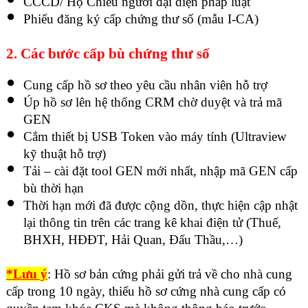
CCCD/ Hộ Chiếu người đại diện pháp luật
Phiếu đăng ký cấp chứng thư số (mẫu
I-CA
)
2. Các bước cấp bù chứng thư số
Cung cấp hồ sơ theo yêu cầu nhân viên hỗ trợ
Úp hồ sơ lên hệ thống CRM chờ duyệt và trả mã
GEN
Cắm thiết bị USB Token vào máy tính (Ultraview
kỹ thuật hỗ trợ)
Tải – cài đặt tool GEN mới nhất, nhập mã GEN cấp
bù thời hạn
Thời hạn mới đã được cộng dồn, thực hiện cập nhật
lại thông tin trên các trang kê khai điện tử (Thuế,
BHXH, HĐĐT, Hải Quan, Đấu Thầu,…)
*Lưu ý
: Hồ sơ bản cứng phải gửi trả về cho nhà cung
cấp trong 10 ngày, thiếu hồ sơ cứng nhà cung cấp có