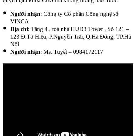
quyền tạm khóa CKS mà không thông báo trước.
Người nhận
: Công ty Cổ phần Công nghệ số
VINCA
Địa chỉ
: Tầng 4 , toà nhà HUD3 Tower , Số 121 –
123 Đ.Tô Hiệu, P.Nguyễn Trãi, Q.Hà Đông, TP.Hà
Nội
Người nhận
: Ms. Tuyết – 0984172117