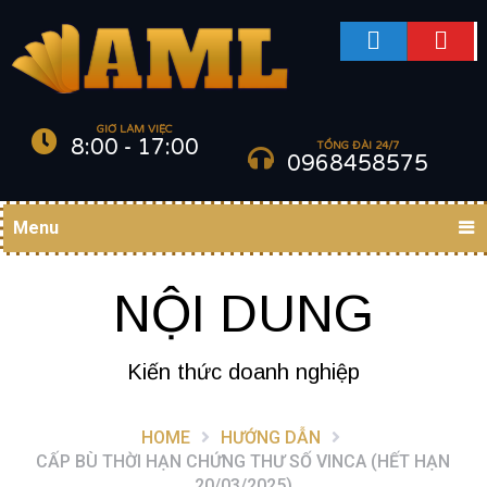
GIỜ LÀM VIỆC
8:00 - 17:00
TỔNG ĐÀI 24/7
0968458575
Menu
NỘI DUNG
Kiến thức doanh nghiệp
HOME
HƯỚNG DẪN
CẤP BÙ THỜI HẠN CHỨNG THƯ SỐ VINCA (HẾT HẠN
20/03/2025)