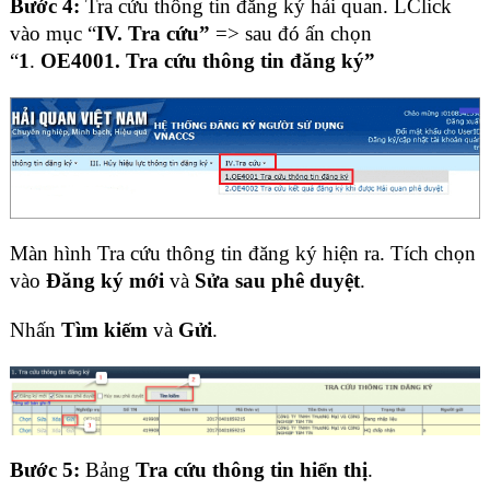
Bước 4:
Tra cứu thông tin đăng ký hải quan. LClick
vào mục “
IV. Tra cứu”
=> sau đó ấn chọn
“
1
.
OE4001. Tra cứu thông tin đăng ký”
Màn hình Tra cứu thông tin đăng ký hiện ra. Tích chọn
vào
Đăng ký mới
và
Sửa sau phê duyệt
.
Nhấn
Tìm kiếm
và
Gửi
.
Bước 5:
Bảng
Tra cứu thông tin hiển thị
.