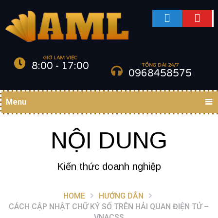
GIỜ LÀM VIỆC
8:00 - 17:00
TỔNG ĐÀI 24/7
0968458575
Menu
NỘI DUNG
Kiến thức doanh nghiệp
HOME
HƯỚNG DẪN
CÁCH CẬP NHẬT CHỮ KÝ SỐ TRÊN HẢI QUAN ĐIỆN TỬ –
VNACSS