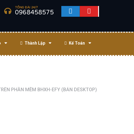
TỔNG ĐÀI 24/7
0968458575
o
Thành Lập
Kế Toán
TRÊN PHẦN MỀM BHXH-EFY (BẢN DESKTOP)