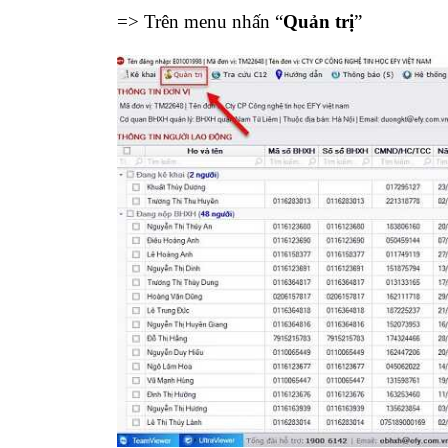
=> Trên menu nhấn “
Quản trị
”