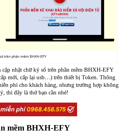
ý số trên phần mềm BHXH-EFY
h cập nhật chữ ký số trên phần mềm BHXH-EFY
cấp mới, cấp lại usb…) trên thiết bị Token. Thông
 miễn phí cho khách hàng, nhưng trường hợp không
lý, thì đây là thứ bạn cần nhé!
phần mềm BHXH-EFY