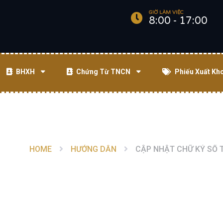
GIỜ LÀM VIỆC
8:00 - 17:00
BHXH
Chứng Từ TNCN
Phiếu Xuất Kh
HOME
HƯỚNG DẪN
CẬP NHẬT CHỮ KÝ SỐ 