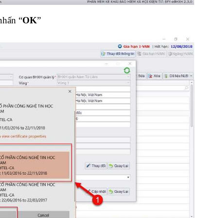
nhấn “
OK
”