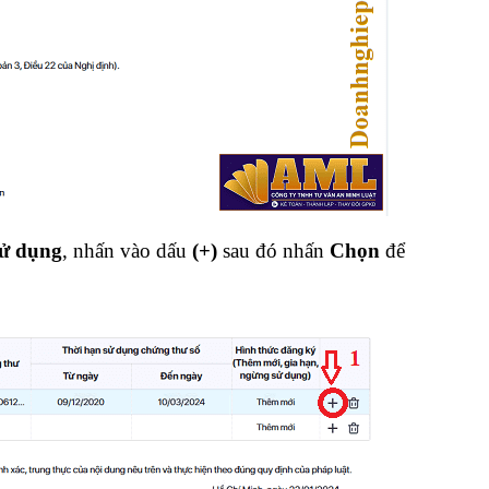
sử dụng
, nhấn vào dấu
(+)
sau đó nhấn
Chọn
để