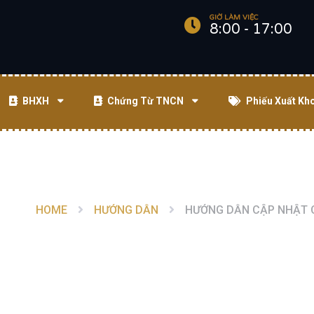
GIỜ LÀM VIỆC
8:00 - 17:00
BHXH
Chứng Từ TNCN
Phiếu Xuất Kh
HOME
HƯỚNG DẪN
HƯỚNG DẪN CẬP NHẬT 