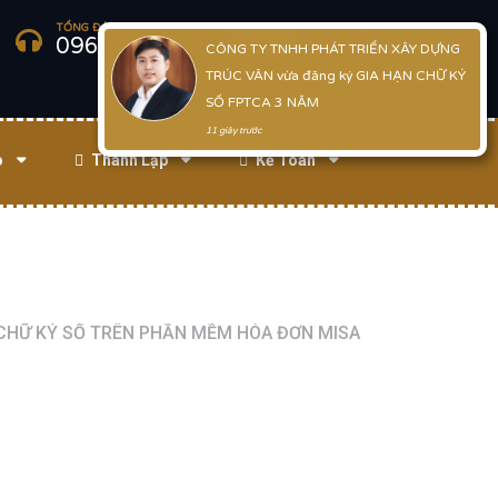
TỔNG ĐÀI 24/7
0968458575
CÔNG TY TNHH PHÁT TRIỂN XÂY DỰNG
TRÚC VÂN vừa đăng ký GIA HẠN CHỮ KÝ
SỐ FPTCA 3 NĂM
11 giây trước
o
Thành Lập
Kế Toán
CHỮ KÝ SỐ TRÊN PHẦN MỀM HÓA ĐƠN MISA