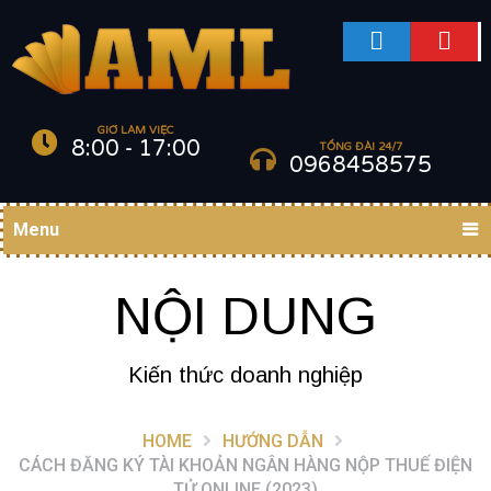
GIỜ LÀM VIỆC
8:00 - 17:00
TỔNG ĐÀI 24/7
0968458575
Menu
NỘI DUNG
Kiến thức doanh nghiệp
HOME
HƯỚNG DẪN
CÁCH ĐĂNG KÝ TÀI KHOẢN NGÂN HÀNG NỘP THUẾ ĐIỆN
TỬ ONLINE (2023)