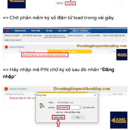
=> Chờ phần mềm ký số điện tử load trong vài giây.
=> Hãy nhập mã PIN chữ ký số sau đó nhấn “
Đăng
nhập
”