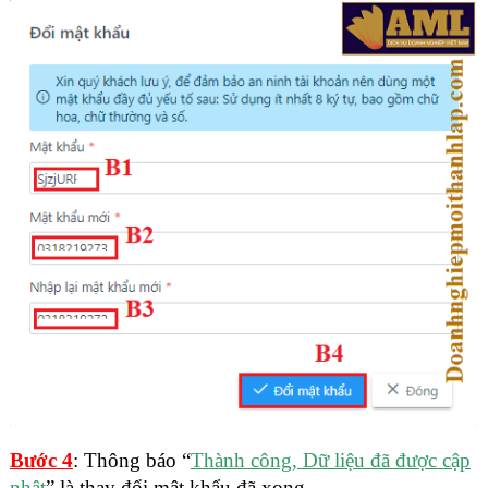
Bước 4
: Thông báo “
Thành công, Dữ liệu đã được cập
nhật
” là thay đổi mật khẩu đã xong.