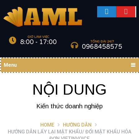
GIỜ LÀM VIỆC
8:00 - 17:00
TỔNG ĐÀI 24/7
0968458575
Menu
NỘI DUNG
Kiến thức doanh nghiệp
HOME
HƯỚNG DẪN
HƯỚNG DẪN LẤY LẠI MẬT KHẨU/ ĐỔI MẬT KHẨU HÓA
ĐƠN VIETINVOICE