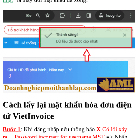
Cách lấy lại mật khẩu hóa đơn điện
tử VietInvoice
Bước 1
: Khi đăng nhập nếu thông báo
X
Có lỗi xảy
ra… Password incorrect for username MST
=> Nhấn