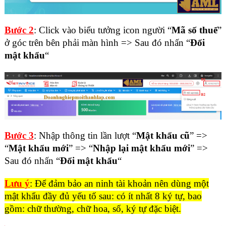
Bước 2
: Click vào biểu tưởng icon người “
Mã số thuế
”
ở góc trên bên phải màn hình => Sau đó nhấn “
Đổi
mật khẩu
“
Bước 3
: Nhập thông tin lần lượt “
Mật khẩu cũ
” =>
“
Mật khẩu mới
” => “
Nhập lại mật khẩu mới
” =>
Sau đó nhấn “
Đổi mật khẩu
“
Lưu ý
: Để đảm bảo an ninh tài khoản nên dùng một
mật khẩu đầy đủ yếu tố sau: có ít nhất 8 ký tự, bao
gồm: chữ thường, chữ hoa, số, ký tự đặc biệt.