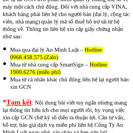
máy một cách chủ động. Đối với nhà cung cấp VINA,
khách hàng phải liên hệ cho người bán (đại lý, cộng tác
viên, nhà mạng) quản lý mã số thuế hỗ trợ tải từ hệ
thống về. Thông tin liên hệ xin cấp giấy chứng nhận
như sau:
Mua qua đại lý An Minh Luật –
Hotline:
0968.458.575 (Zalo)
Mua từ nhà cung cấp SmartSign –
Hotline:
1900.6276 (miễn phí)
Mua từ cá nhân khác chủ động liên hệ lại người bán
xin GCN
*
Tạm kết
: Nội dung bài viết tuy ngắn nhưng mang
lại thông tin hữu ích cho mọi người rồi, hy vọng việc
xin cấp GCN chữ ký số diễn ra thuận lợi. Cần tư vấn,
hỗ trợ, báo giá dịch vụ miễn phí liên hệ
Công Ty An
Minh Luật
ngay nhé, xin chào và hẹn gặp lại!