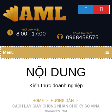
GIỜ LÀM VIỆC
8:00 - 17:00
TỔNG ĐÀI 24/7
0968458575
Menu
NỘI DUNG
Kiến thức doanh nghiệp
HOME
HƯỚNG DẪN
CÁCH LẤY GIẤY CHỨNG NHẬN CHỮ KÝ SỐ VINA
SMARTSIGN