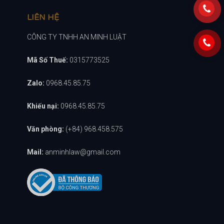
LIÊN HỆ
CÔNG TY TNHH AN MINH LUẬT
Mã Số Thuế:
0315773525
Zalo:
0968.45.85.75
Khiếu nại:
0968.45.85.75
Văn phòng:
(+84) 968.458.575
Mail:
anminhlaw@gmail.com