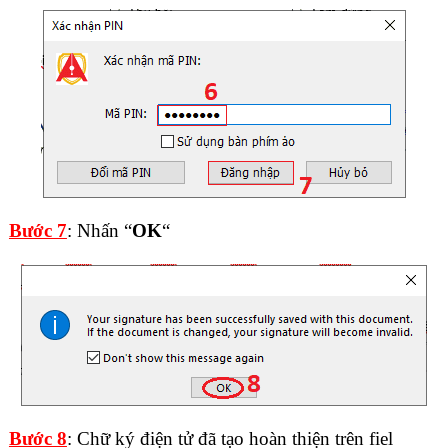
Bước 7
: Nhấn “
OK
“
Bước 8
: Chữ ký điện tử đã tạo hoàn thiện trên fiel