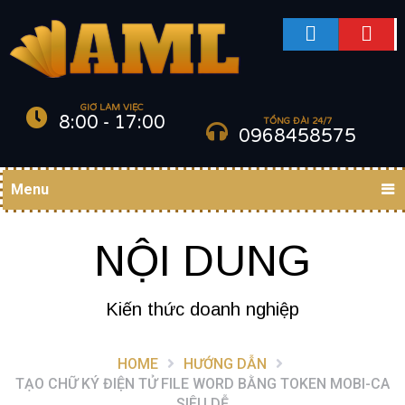
GIỜ LÀM VIỆC
8:00 - 17:00
TỔNG ĐÀI 24/7
0968458575
Menu
NỘI DUNG
Kiến thức doanh nghiệp
HOME
HƯỚNG DẪN
TẠO CHỮ KÝ ĐIỆN TỬ FILE WORD BẰNG TOKEN MOBI-CA
SIÊU DỄ