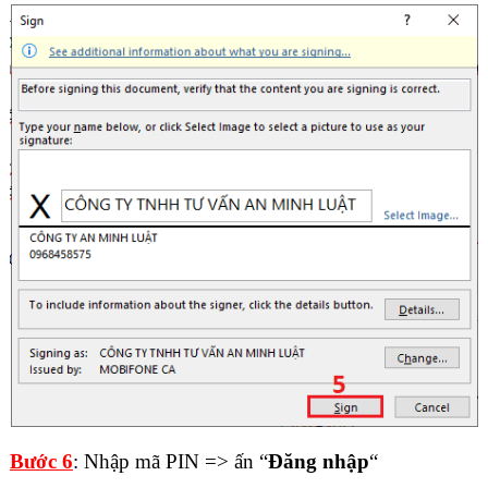
Bước 6
: Nhập mã PIN => ấn “
Đăng nhập
“