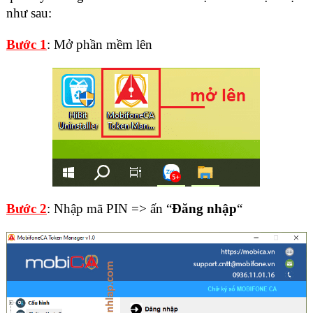
như sau:
Bước 1
: Mở phần mềm lên
Bước 2
: Nhập mã PIN => ấn “
Đăng nhập
“