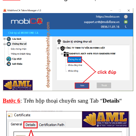
Bước 6
: Trên hộp thoại chuyển sang Tab “
Details
“