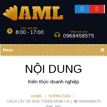
GIỜ LÀM VIỆC
8:00 - 17:00
TỔNG ĐÀI 24/7
0968458575
Menu
NỘI DUNG
Kiến thức doanh nghiệp
HOME
HƯỚNG DẪN
CÁCH LẤY SỐ SERI TOKEN MOBI-CA || ☎ 0968458575
(MR. AN)