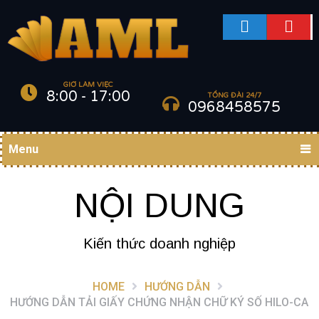
GIỜ LÀM VIỆC
8:00 - 17:00
TỔNG ĐÀI 24/7
0968458575
Menu
NỘI DUNG
Kiến thức doanh nghiệp
HOME
HƯỚNG DẪN
HƯỚNG DẪN TẢI GIẤY CHỨNG NHẬN CHỮ KÝ SỐ HILO-CA