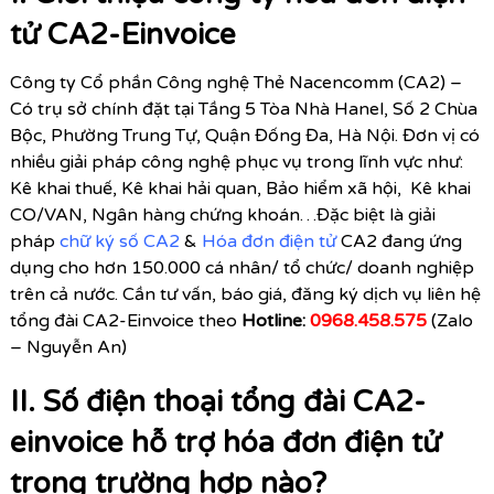
tử CA2-Einvoice
Công ty Cổ phần Công nghệ Thẻ Nacencomm (CA2) –
Có trụ sở chính đặt tại Tầng 5 Tòa Nhà Hanel, Số 2 Chùa
Bộc, Phường Trung Tự, Quận Đống Đa, Hà Nội. Đơn vị có
nhiều giải pháp công nghệ phục vụ trong lĩnh vực như:
Kê khai thuế, Kê khai hải quan, Bảo hiểm xã hội, Kê khai
CO/VAN, Ngân hàng chứng khoán…Đặc biệt là giải
pháp
chữ ký số CA2
&
Hóa đơn điện tử
CA2 đang ứng
dụng cho hơn 150.000 cá nhân/ tổ chức/ doanh nghiệp
trên cả nước. Cần tư vấn, báo giá, đăng ký dịch vụ liên hệ
tổng đài CA2-Einvoice theo
Hotline:
0968.458.57
5
(Zalo
– Nguyễn An)
II. Số điện thoại tổng đài CA2-
einvoice hỗ trợ hóa đơn điện tử
trong trường hợp nào?