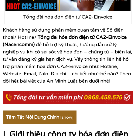
Tổng đài hóa đơn điện tử CA2-Einvoice
Khách hàng sử dụng phần mềm quan tâm về Số điện
thoại/ Hotline/
Tổng đài hóa đơn điện tử CA2-Einvoice
(Nacencomm)
để hỗ trợ kỹ thuật, hướng dẫn xử lý
nghiệp vụ khi có sai sót về hóa đơn – chứng từ – biên lai,
tư vấn đăng ký gia hạn dịch vụ. Vậy thông tin liên hệ hỗ
trợ phần mềm hóa đơn CA2-Einvoice như: Hotline,
Website, Email, Zalo, Địa chỉ… chi tiết như thế nào? Theo
dõi hết bài viết của An Minh Luật bên dưới nhé!
Tắm Tắt Nội Dung Chính
[
show
]
I. Giới thiệu công ty hóa đơn điện