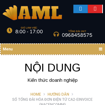
GIỜ LÀM VIỆC
8:00 - 17:00
TỔNG ĐÀI 24/7
0968458575
Menu
NỘI DUNG
Kiến thức doanh nghiệp
HOME
HƯỚNG DẪN
SỐ TỔNG ĐÀI HÓA ĐƠN ĐIỆN TỬ CA2-EINVOICE
(NACENCOMM)