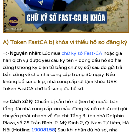
A) Token FastCA bị khóa vì thiếu hồ sơ đăng ký
=>
Nguyên nhân
: Lúc mua
chữ ký số Fast-CA
hoặc gia
hạn dịch vụ được yêu cầu ký tên + đóng dấu hồ sơ file
cứng (không ký điện tử bằng chữ ký số) sau đó gửi trả
bản cứng về cho nhà cung cấp trong 30 ngày. Nếu
không bổ sung kịp, nhà cung cấp sẽ tạm khóa USB
Token FastCA chờ bổ sung đủ hồ sơ.
=>
Cách xử lý
: Chuẩn bị sẵn hồ sơ (liên hệ người bán,
tổng đài nhà cung cấp xin mẫu đăng ký nếu chưa có) gửi
chuyển phát nhanh về địa chỉ: Tầng 3, tòa nhà Dolphin
Plaza, số 28 Trần Bình, P. Mỹ Đình 2, Q. Nam Từ Liêm, Hà
Nội (
Hotline
:
19008158
) Sau khi nhận đủ hồ sơ, nhà