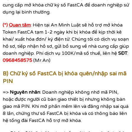
cung cấp mở khóa chữ ký số FastCA để doanh nghiệp sử
dụng lại bình thường.
(*)
Quan tâm
: Hiện tại An Minh Luật sẽ hỗ trợ mở khóa
Token FastCA tạm 1-2 ngày khi bị khóa để kịp thời kê
khai/ xuất hóa đơn/ ký điện tử. Chúng tôi có dịch vụ soạn
hồ sơ, tiếp nhận hồ sơ, gửi bổ sung về nhà cung cấp giúp
doanh nghiệp. Phí dịch vụ 100K/mã số thuế, liên hệ
SĐT
:
0968458575
(Mr.An)
B) Chữ ký số FastCA bị khóa quên/nhập sai mã
PIN
=>
Nguyên nhân
: Doanh nghiệp không nhớ mã PIN,
hoặc được người cũ bàn giao thiết bị nhưng không bàn
giao mã PIN. Khi mở phần mềm lên và đăng nhập sai quá
8 lần, chứng thư số FastCA bị khóa và có thông báo liên
hệ
tổng đài FastCA hỗ trợ
mở khóa.