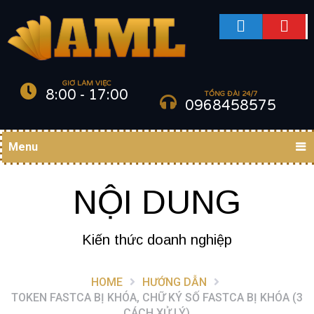
GIỜ LÀM VIỆC
8:00 - 17:00
TỔNG ĐÀI 24/7
0968458575
Menu
NỘI DUNG
Kiến thức doanh nghiệp
HOME
HƯỚNG DẪN
TOKEN FASTCA BỊ KHÓA, CHỮ KÝ SỐ FASTCA BỊ KHÓA (3
CÁCH XỬ LÝ)