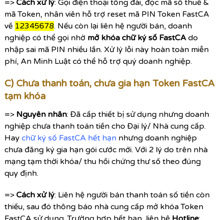
=>
Cách xử lý
: Gọi điện thoại tổng đài, đọc mã số thuế &
mã Token, nhân viên hỗ trợ reset mã PIN Token FastCA
về
12345678
. Nếu còn lại liên hệ người bán, doanh
nghiệp có thể gọi nhờ
mở khóa chữ ký số FastCA
do
nhập sai mã PIN nhiều lần. Xử lý lỗi này hoàn toàn miễn
phí, An Minh Luật có thể hỗ trợ quý doanh nghiệp.
C) Chưa thanh toán, chưa gia hạn Token FastCA
tạm khóa
=>
Nguyên nhân
: Đã cấp thiết bị sử dụng nhưng doanh
nghiệp chưa thanh toán tiền cho Đại lý/ Nhà cung cấp.
Hay
chữ ký số FastCA hết hạn
nhưng doanh nghiệp
chưa đăng ký gia hạn gói cước mới. Với 2 lý do trên nhà
mạng tạm thời khóa/ thu hồi chứng thư số theo đúng
quy định.
=>
Cách xử lý
: Liên hệ người bán thanh toán số tiền còn
thiếu, sau đó thông báo nhà cung cấp mở khóa Token
FastCA sử dụng. Trường hợp hết hạn, liên hệ
Hotline
: