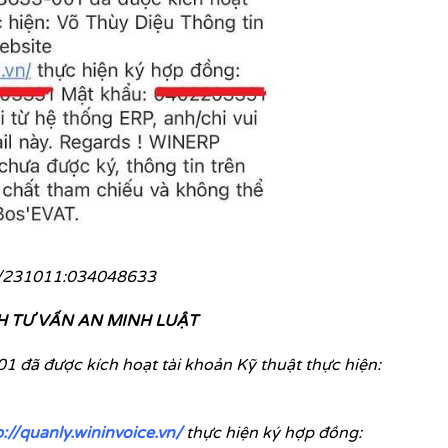
/231011:034048633
H TƯ VẤN AN MINH LUẬT
đã được kích hoạt tài khoản Kỹ thuật thực hiện:
://quanly.wininvoice.vn/
thực hiện ký hợp đồng: