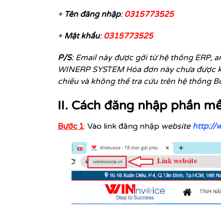
+
Tên đăng nhập
:
0315773525
+
Mật khẩu
:
0315773525
P/S
: Email này được gởi từ hệ thống ERP, an
WINERP SYSTEM Hóa đơn này chưa được ký,
chiếu và không thể tra cứu trên hệ thống B
II. Cách đăng nhập phần m
Bước 1
: Vào link đăng nhập
website
http://