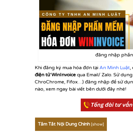
đăng nhập phần
Khi đăng ký mua hóa đơn tại
An Minh Luật
,
điện tử WinInvoice
qua Email/ Zalo. Sử dụng
ChroChrome, Fifox…) đăng nhập để sử dụn
nào, xem ngay bài viết bên dưới đây nhé!
Tắm Tắt Nội Dung Chính
[
show
]