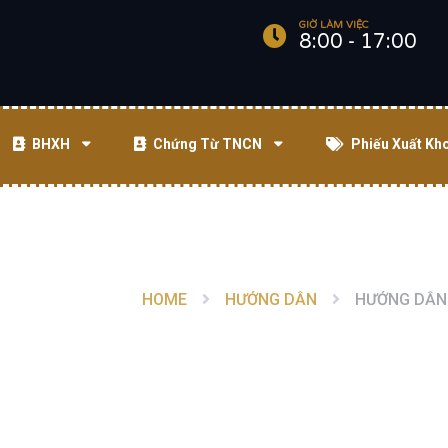
GIỜ LÀM VIỆC
8:00 - 17:00
BHXH
Chứng Từ TNCN
Phiếu Xuất Kh
HOME
HƯỚNG DẪN
HƯỚNG DẪN 