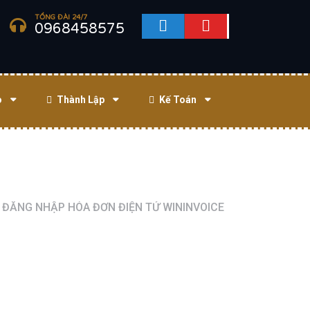
TỔNG ĐÀI 24/7
0968458575
o
Thành Lập
Kế Toán
ĐĂNG NHẬP HÓA ĐƠN ĐIỆN TỬ WININVOICE