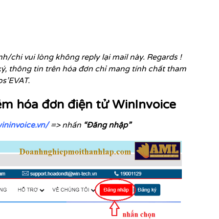
h/chi vui lòng không reply lại mail này. Regards !
 thông tin trên hóa đơn chỉ mang tính chất tham
os’EVAT.
ềm hóa đơn điện tử WinInvoice
wininvoice.vn/
=> nhấn
“Đăng nhập”