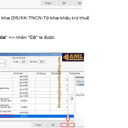
tờ khai [05/KK-TNCN-Tờ khai khấu trừ thuế
óa
” => nhấn “
Có
” là được.