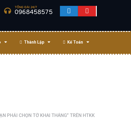
TỔNG ĐÀI 24/7
0968458575
o
Thành Lập
Kế Toán
BẠN PHẢI CHỌN TỜ KHAI THÁNG” TRÊN HTKK