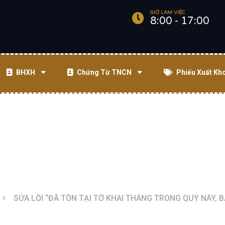
GIỜ LÀM VIỆC
8:00 - 17:00
BHXH
Chứng Từ TNCN
Phiếu Xuất Kh
SỬA LỖI “ĐÃ TỒN TẠI TỜ KHAI THÁNG TRONG QUÝ NÀY, 