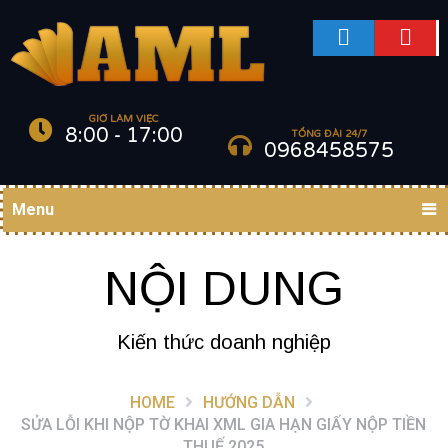
GIỜ LÀM VIỆC
8:00 - 17:00
TỔNG ĐÀI 24/7
0968458575
Menu
NỘI DUNG
Kiến thức doanh nghiệp
HOME
HƯỚNG DẪN
SỬA LỖI KHI NỘP TỜ KHAI XML GIA HẠN GIẤY NỘP TIỀN
THUẾ 2025