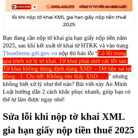
lỗi khi nộp tờ khai XML gia hạn giấy nộp tiền thuế
2025
Bạn đang cần nộp tờ khai gia hạn giấy nộp tiền năm
2025, sau khi kết xuất tờ khai từ HTKK và vào trang
Thuedientu.gdt.gov.vn
nộp thì báo lỗi “
Có lỗi trong
quá trình xử lý tờ khai. Tờ khai phát sinh các lỗi sau:
Tờ khai không đúng định dạng XSD: – Dữ liệu sai tại
dòng: -1. Chi tiết: Không tìm thấy XSD: -…
” nhưng
không biết xử lý như thế nào? Bài viết này An Minh
Luật hướng dẫn 2 cách khắc phục nhanh, giúp bạn có
thể tự làm được ngay nhé!
Sửa lỗi khi nộp tờ khai XML
gia hạn giấy nộp tiền thuế 2025