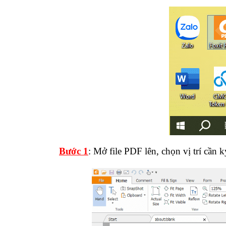
Bước 1
: Mở file PDF lên, chọn vị trí cần k