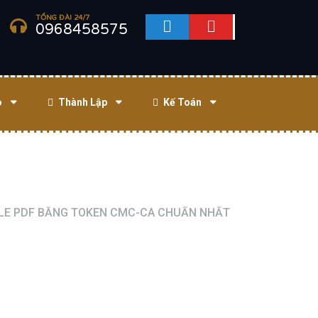
TỔNG ĐÀI 24/7
0968458575
o
Thành Lập
Kế Toán
ILE PDF BẰNG TOKEN CMC-CA CHUẨN NHẤT