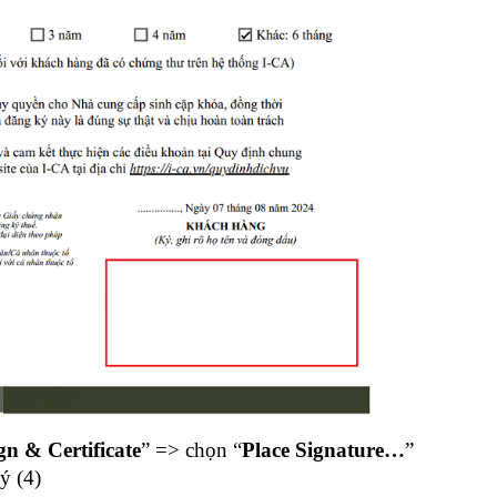
gn & Certificate
” => chọn “
Place Signature…
”
ý (4)