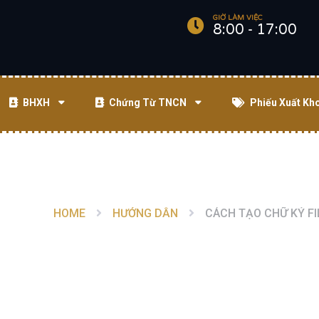
GIỜ LÀM VIỆC
8:00 - 17:00
BHXH
Chứng Từ TNCN
Phiếu Xuất Kh
HOME
HƯỚNG DẪN
CÁCH TẠO CHỮ KÝ F