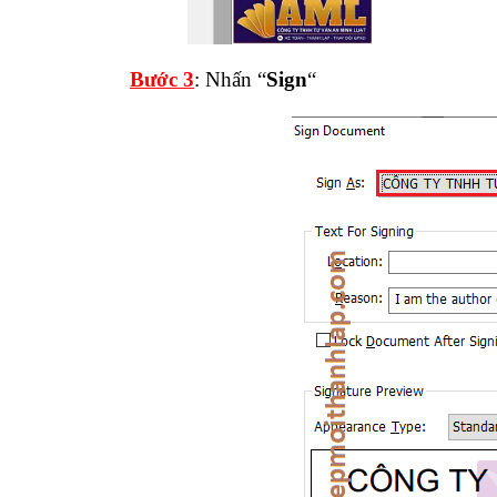
Bước 3
: Nhấn “
Sign
“