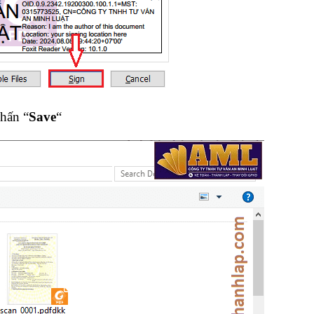
nhấn “
Save
“