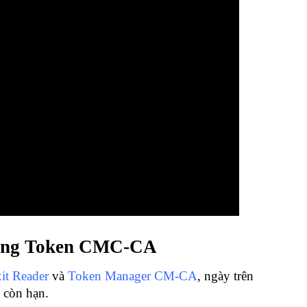
 bằng Token CMC-CA
xit Reader
và
Token Manager CM-CA
, ngày trên
ố còn hạn.