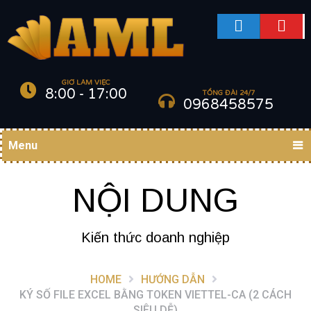
GIỜ LÀM VIỆC
8:00 - 17:00
TỔNG ĐÀI 24/7
0968458575
Menu
NỘI DUNG
Kiến thức doanh nghiệp
HOME
HƯỚNG DẪN
KÝ SỐ FILE EXCEL BẰNG TOKEN VIETTEL-CA (2 CÁCH
SIÊU DỄ)