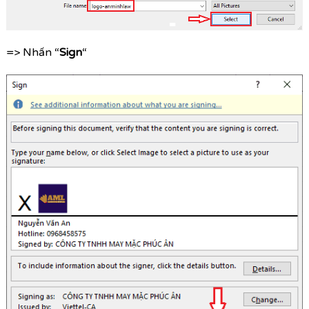
=> Nhấn “
Sign
“