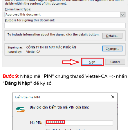
Bước 9
: Nhập mã “
PIN
” chứng thư số Viettel-CA => nhấn
“
Đăng Nhập
” để ký số.