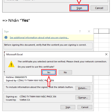
=> Nhấn “
Yes
“