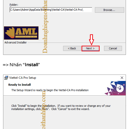
=> Nhấn “
Install
”