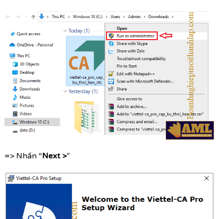
=> Nhấn “
Next >
”