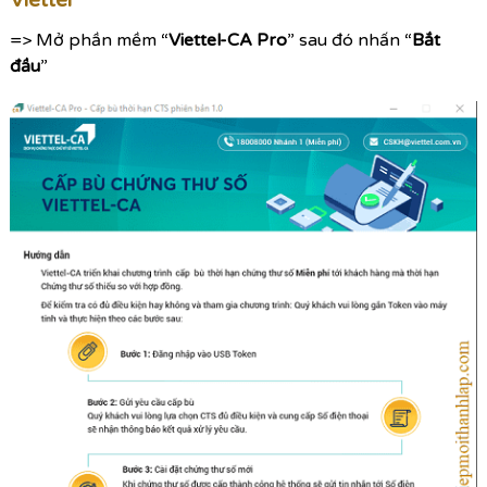
Viettel
=> Mở phần mềm “
Viettel-CA Pro
” sau đó nhấn “
Bắt
đầu
”