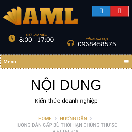
GIỜ LÀM VIỆC
8:00 - 17:00
TỔNG ĐÀI 24/7
0968458575
Menu
NỘI DUNG
Kiến thức doanh nghiệp
HOME
HƯỚNG DẪN
HƯỚNG DẪN CẤP BÙ THỜI HẠN CHỨNG THƯ SỐ
VIETTEL-CA