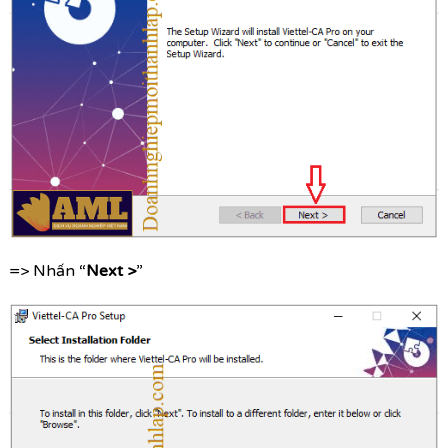
=> Nhấn “
Next >
”